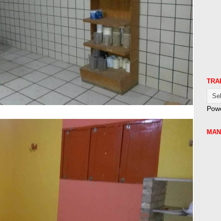
TRA
Pow
MAN