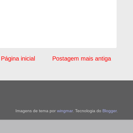
Página inicial
Postagem mais antiga
Imagens de tema por
wingmar
. Tecnologia do
Blogger
.